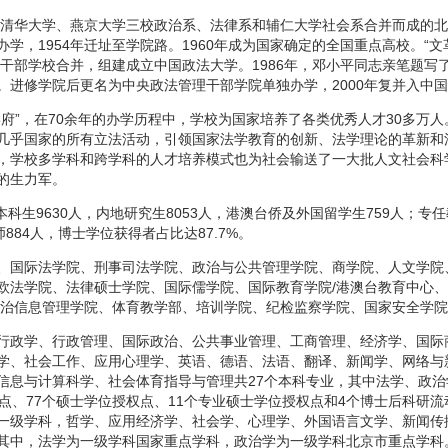
学、清华大学、燕京大学三校政治系、法律系和辅仁大学社会系合并而成的
学，1954年迁址至学院路。1960年成为国家确定的全国重点高校。“文革
法干部学校合并，组建成立中国政法大学。1986年，邓小平同志亲笔题
。进修学院后更名为中央政法管理干部学院单独办学，2000年复并入中
府”，在70余年的办学历程中，学校为国家培养了各类优秀人才30多万
几乎国家的所有立法活动，引领国家法学教育的创新、法学理论的革新和
，学校多学科和跨学科的人才培养模式也为社会输送了一大批人文社会科
的生力军。
本科生9630人，内地研究生8053人，港澳台侨及外国留学生759人；专任
884人，博士学位获得者占比达87.7%。
、国际法学院、刑事司法学院、政治与公共管理学院、商学院、人文学院
欧法学院、法律硕士学院、国际儒学院、国际教育学院/港澳台教育中心、
法治信息管理学院、体育教学部、培训学院、纪检监察学院、国家安全学院
行政学、行政管理、国际政治、公共事业管理、工商管理、经济学、国际
学、社会工作、应用心理学、英语、德语、法语、翻译、新闻学、网络与
信息与计算科学、社会体育指导与管理共27个本科专业，其中法学、政
点、77个硕士学位授权点、11个专业硕士学位授权点和4个博士后科研
一级学科，哲学、应用经济学、社会学、心理学、外国语言文学、新闻传
其中，法学为一级学科国家重点学科，政治学为一级学科北京市重点学科