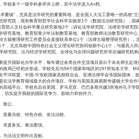
，学校多个一级学科参评并上榜，其中法学进入A+档。
学术重镇”，尤其是法学研究的重要阵地，是全国人大法工委唯一的高校“立
想研究院，现有教育部哲学社会科学实验室1个（数据法治研究院），国
教育部人文社会科学重点研究基地2个（诉讼法学研究院、法律史学研究院
学研究基地、教育部青少年法制教育基地、教育部教师法治教育研究中心
校古籍整理研究工作委员会直接联系单位1个（法律古籍整理研究所），
1个，北京高校中国特色社会主义理论研究协同创新中心1个，与最高人
法学研究院、法与经济学研究院、全球化与全球问题研究所等在编研究机构
断提升国际化办学水平，每年通过各类合作交流项目派出千余名师生赴境
的格局已经初步形成。学校先后与58个国家和地区的297所知名大学、
太平洋联盟、中国-中东欧国家高校联合会、亚洲法律学会等国际团体，
盟在法学教育领域最大的合作项目。学校与美国圣路易斯华盛顿大学合作
的高端平台。学校先后在英国、罗马尼亚、巴巴多斯共建3所海外孔子学院
时，切实提升我校的国际竞争力、影响力和协作力。
、致公。
、质量兴校、特色办校、依法治校。
、求真务实、奉法图强。
，为法治文明作出贡献。